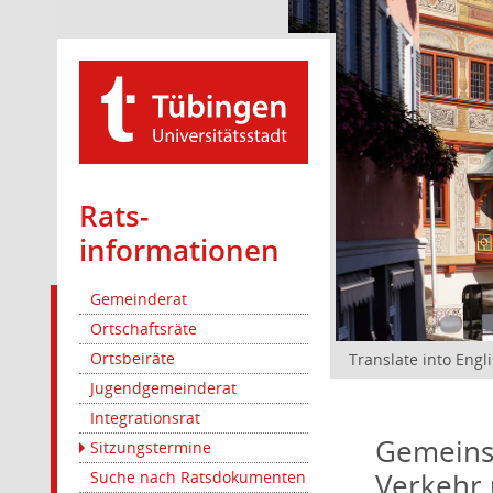
Rats­
informationen
Gemeinderat
Ortschaftsräte
Ortsbeiräte
Translate into Engl
Jugendgemeinderat
Integrationsrat
Gemeinsa
Sitzungstermine
Verkehr 
Suche nach Ratsdokumenten