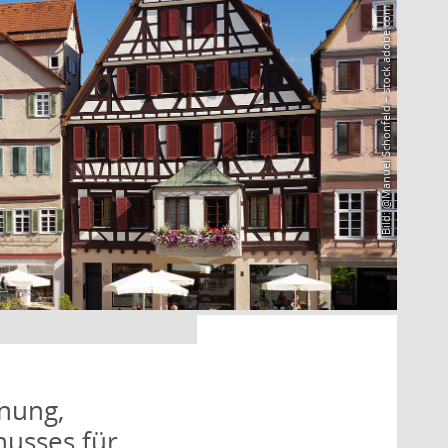
Bild: @Manuel Schönfeld – stock.adobe.com
nung,
husses für