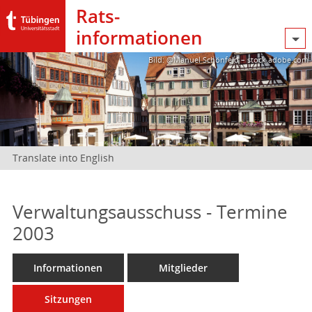
Rats­
informationen
Bild: @Manuel Schönfeld – stock.adobe.com
Translate into English
Verwaltungsausschuss - Termine
2003
Informationen
Mitglieder
Sitzungen