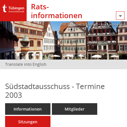
Rats­
informationen
Bild: @Manuel Schönfeld – stock.adobe.com
Translate into English
Südstadtausschuss - Termine
2003
Informationen
Mitglieder
Sitzungen