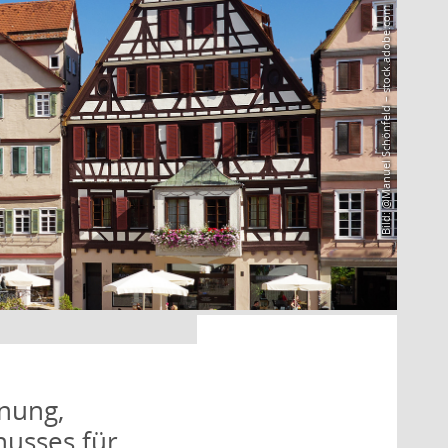
Bild: @Manuel Schönfeld – stock.adobe.com
nung,
husses für