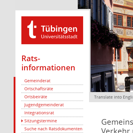
Rats­
informationen
Gemeinderat
Ortschaftsräte
Ortsbeiräte
Translate into Engl
Jugendgemeinderat
Integrationsrat
Gemeinsa
Sitzungstermine
Verkehr 
Suche nach Ratsdokumenten