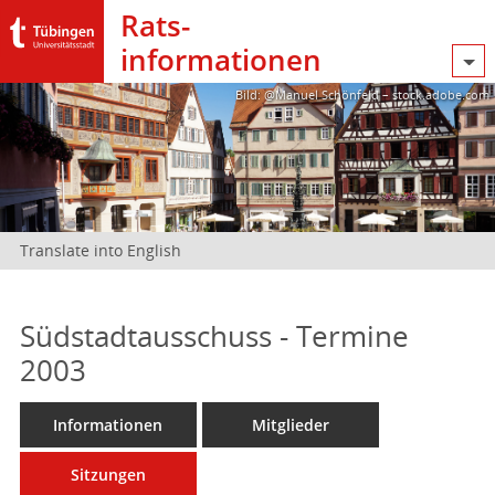
Rats­
informationen
Bild: @Manuel Schönfeld – stock.adobe.com
Translate into English
Südstadtausschuss - Termine
2003
Informationen
Mitglieder
Sitzungen