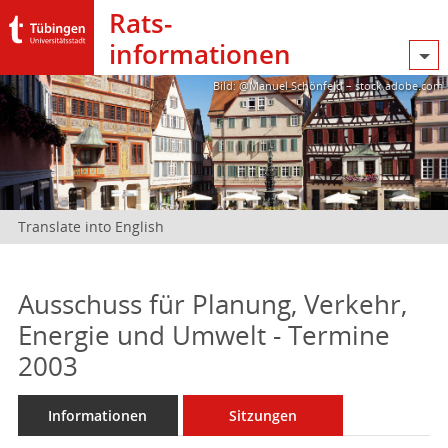
Rats­
informationen
Bild: @Manuel Schönfeld – stock.adobe.com
Translate into English
Ausschuss für Planung, Verkehr,
Energie und Umwelt - Termine
2003
Informationen
Sitzungen