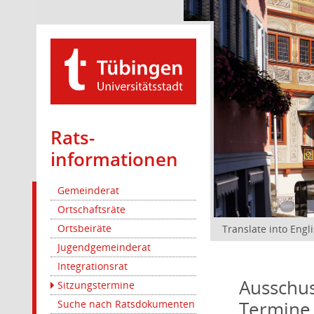
Rats­
informationen
Gemeinderat
Ortschaftsräte
Ortsbeiräte
Translate into Engl
Jugendgemeinderat
Integrationsrat
Ausschus
Sitzungstermine
Termine
Suche nach Ratsdokumenten