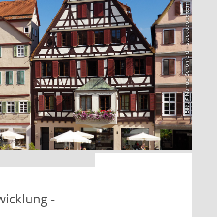
Bild: @Manuel Schönfeld – stock.adobe.com
icklung -