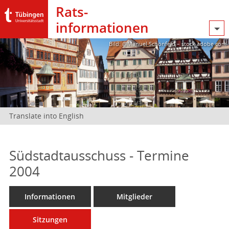
Rats­
informationen
Bild: @Manuel Schönfeld – stock.adobe.com
Translate into English
Südstadtausschuss - Termine
2004
Informationen
Mitglieder
Sitzungen