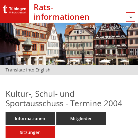
Rats­
informationen
Bild: @Manuel Schönfeld – stock.adobe.com
Translate into English
Kultur-, Schul- und
Sportausschuss - Termine 2004
Informationen
Mitglieder
Sitzungen