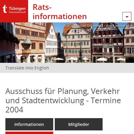
Rats­
informationen
Bild: @Manuel Schönfeld – stock.adobe.com
Translate into English
Ausschuss für Planung, Verkehr
und Stadtentwicklung - Termine
2004
Informationen
Mitglieder