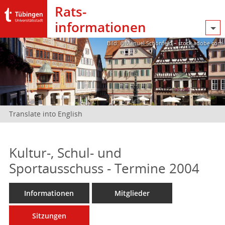
Rats­
informationen
Bild: @Manuel Schönfeld – stock.adobe.com
Translate into English
Kultur-, Schul- und
Sportausschuss - Termine 2004
Informationen
Mitglieder
Sitzungen