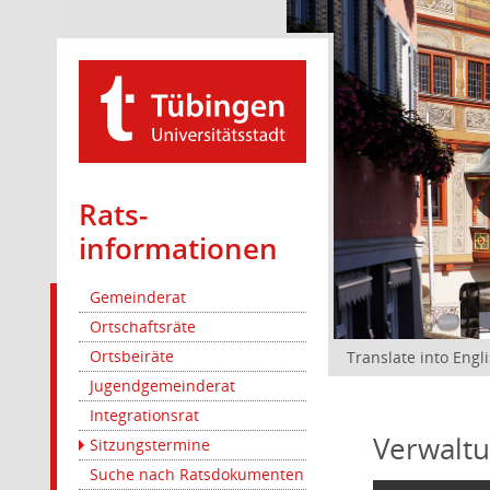
Rats­
informationen
Gemeinderat
Ortschaftsräte
Ortsbeiräte
Translate into Engl
Jugendgemeinderat
Integrationsrat
Verwaltu
Sitzungstermine
Suche nach Ratsdokumenten