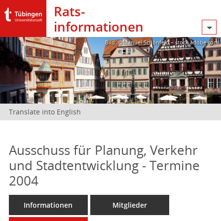
Rats­
informationen
Bild: @Manuel Schönfeld – stock.adobe.com
Translate into English
Ausschuss für Planung, Verkehr
und Stadtentwicklung - Termine
2004
Informationen
Mitglieder