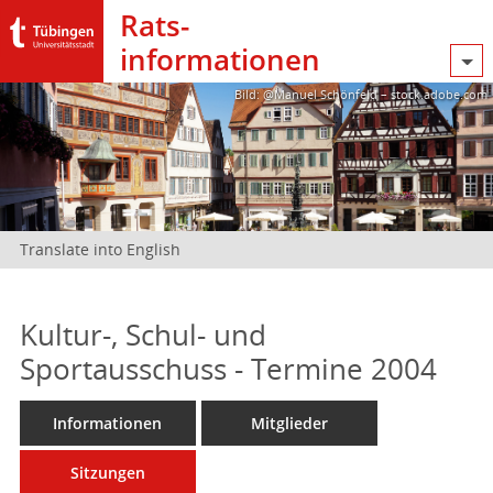
Rats­
informationen
Bild: @Manuel Schönfeld – stock.adobe.com
Translate into English
Kultur-, Schul- und
Sportausschuss - Termine 2004
Informationen
Mitglieder
Sitzungen