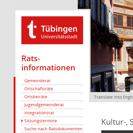
Rats­
informationen
Gemeinderat
Ortschaftsräte
Ortsbeiräte
Translate into Engl
Jugendgemeinderat
Integrationsrat
Kultur-,
Sitzungstermine
Suche nach Ratsdokumenten