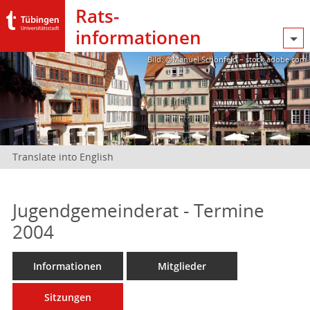
Rats­
informationen
Bild: @Manuel Schönfeld – stock.adobe.com
Translate into English
Jugendgemeinderat - Termine
2004
Informationen
Mitglieder
Sitzungen