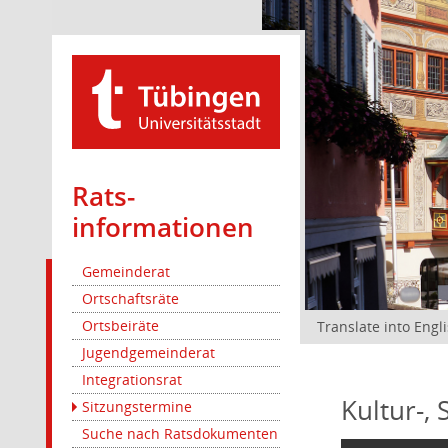
Rats­
informationen
Gemeinderat
Ortschaftsräte
Ortsbeiräte
Translate into Engl
Jugendgemeinderat
Integrationsrat
Kultur-,
Sitzungstermine
Suche nach Ratsdokumenten