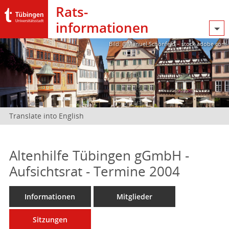
Rats­
informationen
Bild: @Manuel Schönfeld – stock.adobe.com
Translate into English
Altenhilfe Tübingen gGmbH -
Aufsichtsrat - Termine 2004
Informationen
Mitglieder
Sitzungen