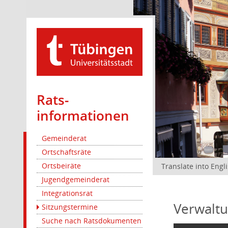
Rats­
informationen
Gemeinderat
Ortschaftsräte
Ortsbeiräte
Translate into Engl
Jugendgemeinderat
Integrationsrat
Verwaltu
Sitzungstermine
Suche nach Ratsdokumenten