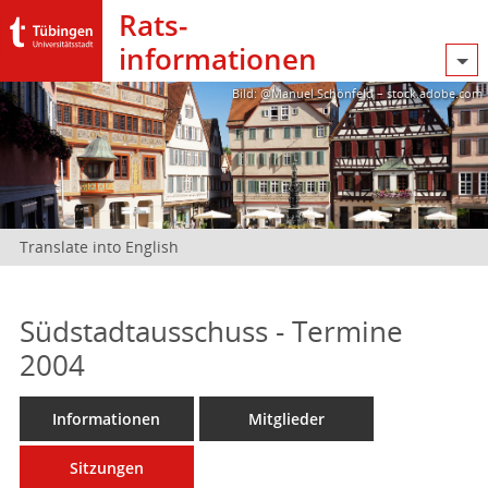
Rats­
informationen
Bild: @Manuel Schönfeld – stock.adobe.com
Translate into English
Südstadtausschuss - Termine
2004
Informationen
Mitglieder
Sitzungen