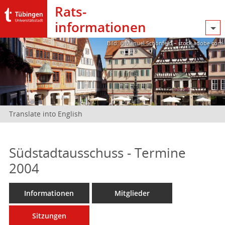
Rats­
informationen
Bild: @Manuel Schönfeld – stock.adobe.com
Translate into English
Südstadtausschuss - Termine
2004
Informationen
Mitglieder
Sitzungen