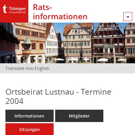
Rats­
informationen
Bild: @Manuel Schönfeld – stock.adobe.com
Translate into English
Ortsbeirat Lustnau - Termine
2004
Informationen
Mitglieder
Sitzungen