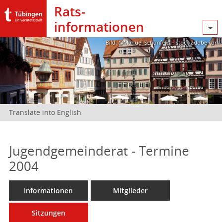
Rats­
informationen
Bild: @Manuel Schönfeld – stock.adobe.com
Translate into English
Jugendgemeinderat - Termine
2004
Informationen
Mitglieder
Sitzungen