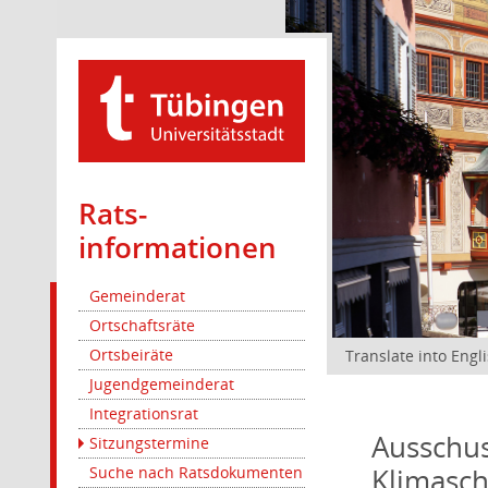
Rats­
informationen
Gemeinderat
Ortschaftsräte
Ortsbeiräte
Translate into Engl
Jugendgemeinderat
Integrationsrat
Ausschus
Sitzungstermine
Klimasc
Suche nach Ratsdokumenten