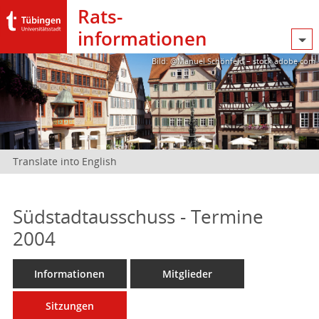
Rats­
informationen
Bild: @Manuel Schönfeld – stock.adobe.com
Translate into English
Südstadtausschuss - Termine
2004
Informationen
Mitglieder
Sitzungen