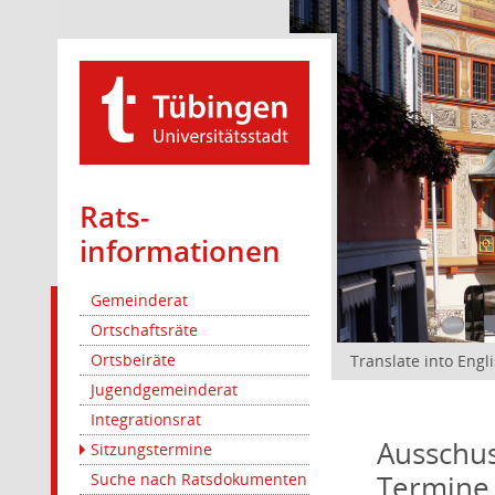
Rats­
informationen
Gemeinderat
Ortschaftsräte
Ortsbeiräte
Translate into Engl
Jugendgemeinderat
Integrationsrat
Ausschus
Sitzungstermine
Termine
Suche nach Ratsdokumenten