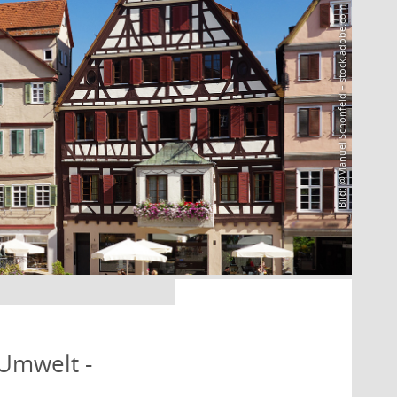
Bild: @Manuel Schönfeld – stock.adobe.com
 Umwelt -