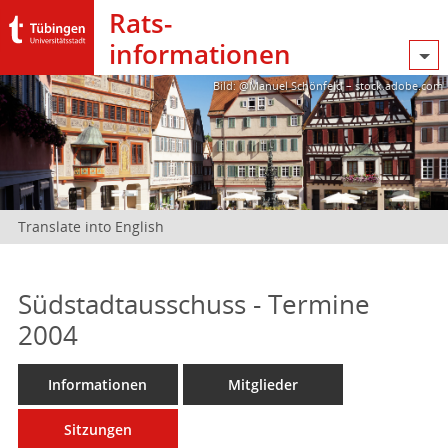
Rats­
informationen
Bild: @Manuel Schönfeld – stock.adobe.com
Translate into English
Südstadtausschuss - Termine
2004
Informationen
Mitglieder
Sitzungen