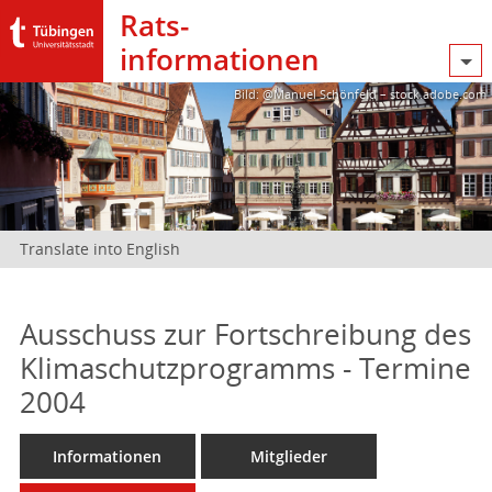
Rats­
informationen
Bild: @Manuel Schönfeld – stock.adobe.com
Translate into English
Ausschuss zur Fortschreibung des
Klimaschutzprogramms - Termine
2004
Informationen
Mitglieder