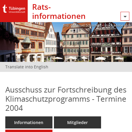
Rats­
informationen
Bild: @Manuel Schönfeld – stock.adobe.com
Translate into English
Ausschuss zur Fortschreibung des
Klimaschutzprogramms - Termine
2004
Informationen
Mitglieder