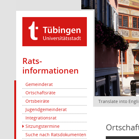
Rats­
informationen
Gemeinderat
Ortschaftsräte
Ortsbeiräte
Translate into Engl
Jugendgemeinderat
Integrationsrat
Ortschaf
Sitzungstermine
Suche nach Ratsdokumenten