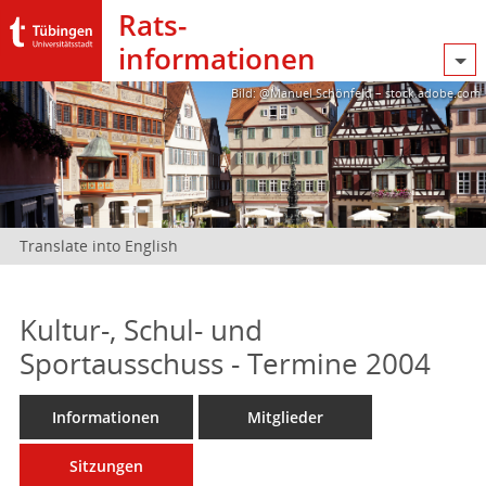
Rats­
informationen
Bild: @Manuel Schönfeld – stock.adobe.com
Translate into English
Kultur-, Schul- und
Sportausschuss - Termine 2004
Informationen
Mitglieder
Sitzungen