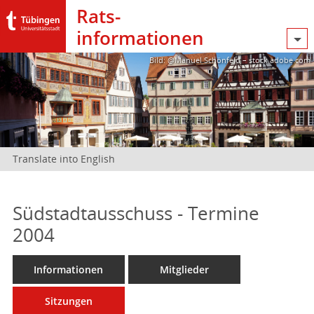
Rats­
informationen
Bild: @Manuel Schönfeld – stock.adobe.com
Translate into English
Südstadtausschuss - Termine
2004
Informationen
Mitglieder
Sitzungen