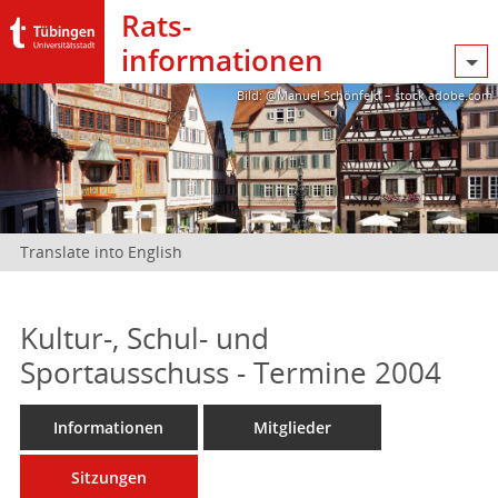
Rats­
informationen
Bild: @Manuel Schönfeld – stock.adobe.com
Translate into English
Kultur-, Schul- und
Sportausschuss - Termine 2004
Informationen
Mitglieder
Sitzungen