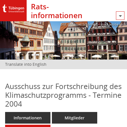
Rats­
informationen
Bild: @Manuel Schönfeld – stock.adobe.com
Translate into English
Ausschuss zur Fortschreibung des
Klimaschutzprogramms - Termine
2004
Informationen
Mitglieder