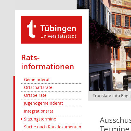
Rats­
informationen
Gemeinderat
Ortschaftsräte
Ortsbeiräte
Translate into Engl
Jugendgemeinderat
Integrationsrat
Ausschus
Sitzungstermine
Termine
Suche nach Ratsdokumenten