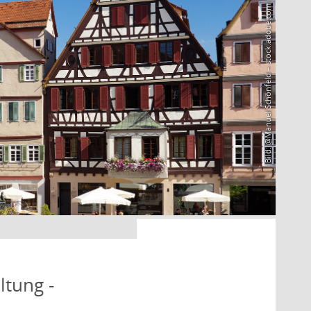
Bild: @Manuel Schönfeld – stock.adobe.com
ltung -