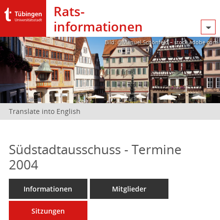
Rats­
informationen
Bild: @Manuel Schönfeld – stock.adobe.com
Translate into English
Südstadtausschuss - Termine
2004
Informationen
Mitglieder
Sitzungen