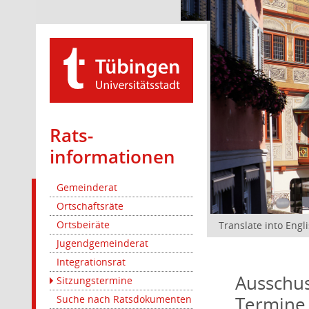
Rats­
informationen
Gemeinderat
Ortschaftsräte
Ortsbeiräte
Translate into Engl
Jugendgemeinderat
Integrationsrat
Ausschus
Sitzungstermine
Termine
Suche nach Ratsdokumenten