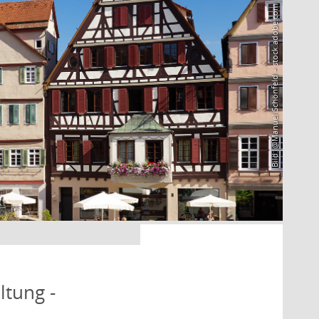
Bild: @Manuel Schönfeld – stock.adobe.com
ltung -