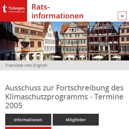
Rats­
informationen
Bild: @Manuel Schönfeld – stock.adobe.com
Translate into English
Ausschuss zur Fortschreibung des
Klimaschutzprogramms - Termine
2005
Informationen
Mitglieder