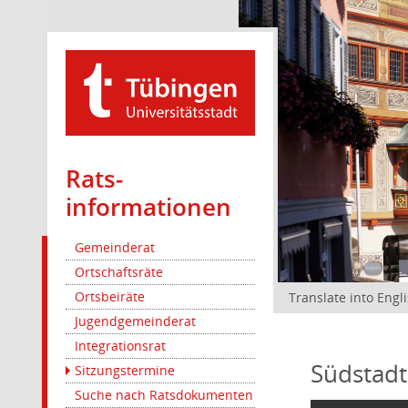
Rats­
informationen
Gemeinderat
Ortschaftsräte
Ortsbeiräte
Translate into Engl
Jugendgemeinderat
Integrationsrat
Südstadt
Sitzungstermine
Suche nach Ratsdokumenten