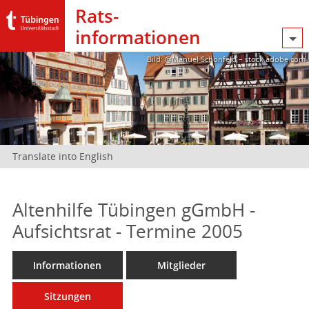
Rats­
informationen
Bild: @Manuel Schönfeld – stock.adobe.com
Translate into English
Altenhilfe Tübingen gGmbH -
Aufsichtsrat - Termine 2005
Informationen
Mitglieder
Sitzungen