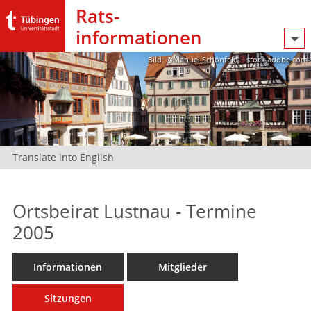
Rats­
informationen
Bild: @Manuel Schönfeld – stock.adobe.com
Translate into English
Ortsbeirat Lustnau - Termine
2005
Informationen
Mitglieder
Sitzungen