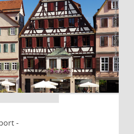
Bild: @Manuel Schönfeld – stock.adobe.com
port -