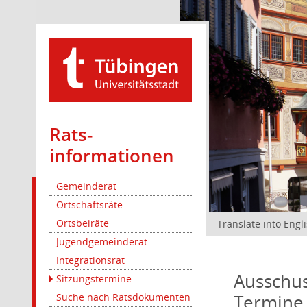
Rats­
informationen
Gemeinderat
Ortschaftsräte
Ortsbeiräte
Translate into Engl
Jugendgemeinderat
Integrationsrat
Ausschus
Sitzungstermine
Termine
Suche nach Ratsdokumenten