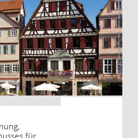
Bild: @Manuel Schönfeld – stock.adobe.com
nung,
husses für