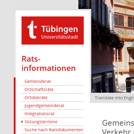
Rats­
informationen
Gemeinderat
Ortschaftsräte
Ortsbeiräte
Translate into Engl
Jugendgemeinderat
Integrationsrat
Gemeinsa
Sitzungstermine
Verkehr 
Suche nach Ratsdokumenten