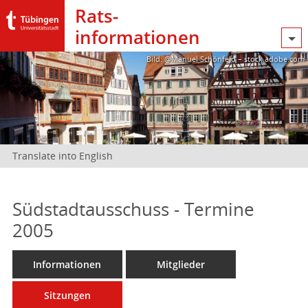
Rats­
informationen
Bild: @Manuel Schönfeld – stock.adobe.com
Translate into English
Südstadtausschuss - Termine
2005
Informationen
Mitglieder
Sitzungen