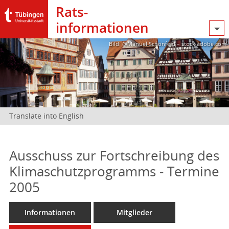
Rats­
informationen
Bild: @Manuel Schönfeld – stock.adobe.com
Translate into English
Ausschuss zur Fortschreibung des
Klimaschutzprogramms - Termine
2005
Informationen
Mitglieder