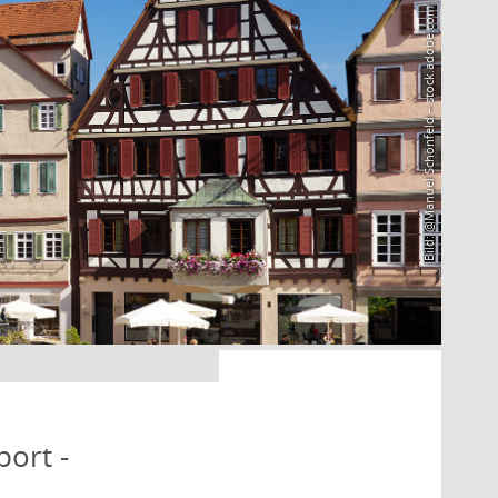
Bild: @Manuel Schönfeld – stock.adobe.com
port -