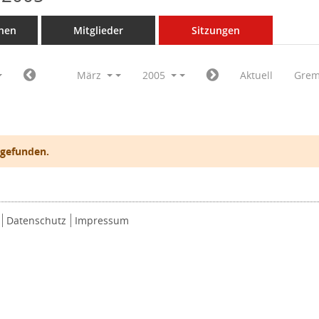
nen
Mitglieder
Sitzungen
März
2005
Aktuell
Grem
 gefunden.
Datenschutz
Impressum