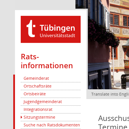
Rats­
informationen
Gemeinderat
Ortschaftsräte
Ortsbeiräte
Translate into Engl
Jugendgemeinderat
Integrationsrat
Ausschus
Sitzungstermine
Termine
Suche nach Ratsdokumenten