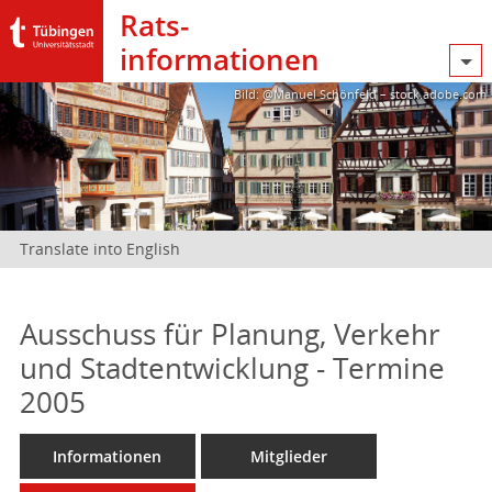
Rats­
informationen
Bild: @Manuel Schönfeld – stock.adobe.com
Translate into English
Ausschuss für Planung, Verkehr
und Stadtentwicklung - Termine
2005
Informationen
Mitglieder