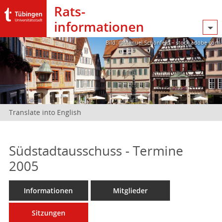
Rats­
informationen
Bild: @Manuel Schönfeld – stock.adobe.com
Translate into English
Südstadtausschuss - Termine
2005
Informationen
Mitglieder
Sitzungen