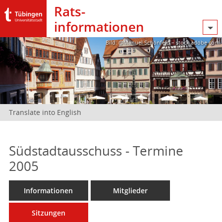
Rats­
informationen
Bild: @Manuel Schönfeld – stock.adobe.com
Translate into English
Südstadtausschuss - Termine
2005
Informationen
Mitglieder
Sitzungen