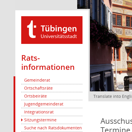
Rats­
informationen
Gemeinderat
Ortschaftsräte
Ortsbeiräte
Translate into Engl
Jugendgemeinderat
Integrationsrat
Ausschus
Sitzungstermine
Termine
Suche nach Ratsdokumenten