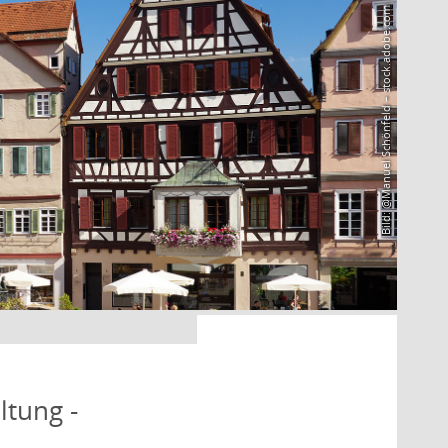
Bild: @Manuel Schönfeld – stock.adobe.com
ltung -